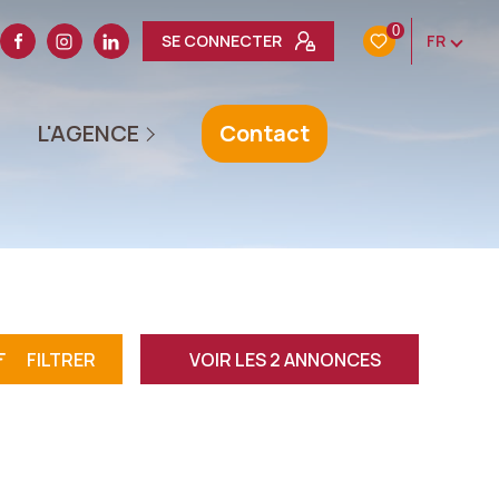
0
SE CONNECTER
FR
L'ÉQUIPE
L'AGENCE
Contact
AVIS CLIENTS
ACTUALITÉS
NOTRE HISTOIRE
FILTRER
VOIR LES
2
ANNONCES
RÉINITIALISER