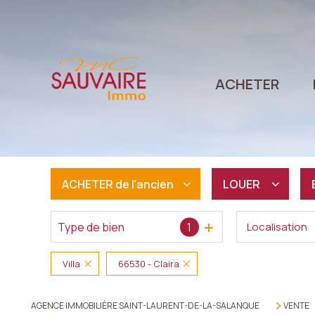
ACHETER
ACHETER
de l'ancien
LOUER
Type de bien
1
Localisation
De l'ancien
à l'année
De l'immo pro
Villa
66530 - Claira
AGENCE IMMOBILIÈRE SAINT-LAURENT-DE-LA-SALANQUE
VENTE