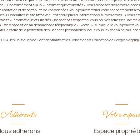
eau. Conformément à la loi « informatique et libertés », vous disposez des droits d’accès,
e limitation et de portabilité de vos données. Vous pouvez retirer votre consentement à
au. Consultez le site https://cnil.fr/fr pour plus d’informations sur vos droits. Si vous e
 droits « Informatique et Libertés » ne sont pas respectés, vous pouvez adresser une réc
 liste d'opposition au démarchage téléphonique « Bloctel », sur laquelle vous pouvez vous 
ans le cadre de la protection des Données personnelles, nous vous invitons à ne pas insc
PTCHA, les
Politiques de Confidentialité
et les
Conditions d'Utilisation
de Google s'appliqu
Adhérents
Votre espac
Nous adhérons
Espace propriét