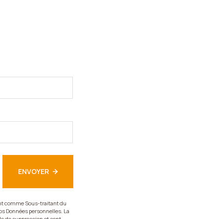
ENVOYER
sant comme Sous-traitant du
vos Données personnelles. La
de de suppression et sont