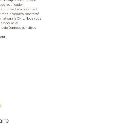
 de rectification,
 tout moment en contactant
stimez, après avoir contacté
lamation à la CNIL. Nous vous
inscrire ici :
rire de Données sensibles
ent.
e
aire