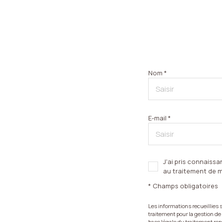
Nom *
E-mail *
J'ai pris connaissa
au traitement de 
* Champs obligatoires
Les informations recueillies
traitement pour la gestion de
base légale du traitement rep