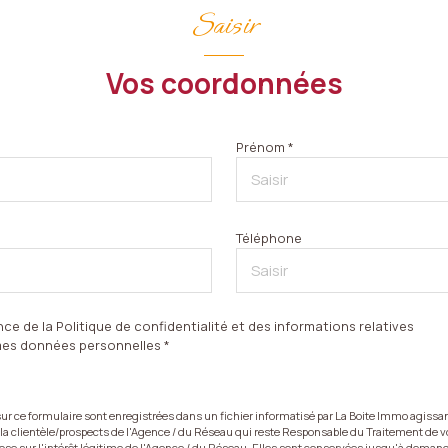
Saisir
Vos coordonnées
Prénom *
Téléphone
nce de la Politique de confidentialité et des informations relatives
mes données personnelles *
 sur ce formulaire sont enregistrées dans un fichier informatisé par La Boite Immo agis
 la clientèle/prospects de l'Agence / du Réseau qui reste Responsable du Traitement de 
ose sur l'intérêt légitime de l'Agence / du Réseau. Elles sont conservées jusqu'à deman