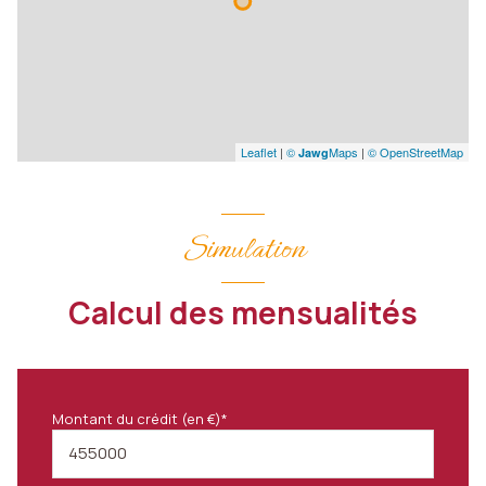
Leaflet
|
©
Maps
|
© OpenStreetMap
Jawg
Simulation
Calcul des mensualités
Montant du crédit (en €)*