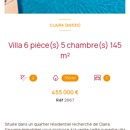
CLAIRA (66530)
Villa 6 pièce(s) 5 chambre(s) 145
m²
2
700 m²
1
455 000 €
Réf
2667
Située dans un quartier résidentiel recherché de Claira,
Sauvaire Immobilier vous propose à la vente cette superbe villa