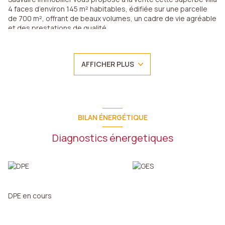
4 faces d’environ 145 m² habitables, édifiée sur une parcelle
de 700 m², offrant de beaux volumes, un cadre de vie agréable
et des prestations de qualité.
Dès l’entrée, vous serez séduit par un spacieux salon-séjour,
lumineux et convivial. La cuisine séparée, entièrement
équipée, bénéficie d’un cellier attenant, apportant un véritable
AFFICHER PLUS
confort au quotidien.
Le rez-de-chaussée dispose également d’une suite parentale
avec salle d’eau attenante comprenant baignoire et douche,
d’une seconde chambre avec placard, ainsi que d’un WC
indépendant. Un garage de 28 m² avec porte motorisée vient
compléter ce niveau.
BILAN ÉNERGÉTIQUE
À l’étage, un dégagement dessert trois belles chambres avec
placards intégrés, ainsi qu’une salle d’eau avec WC, offrant un
Diagnostics énergetiques
espace nuit fonctionnel et parfaitement adapté à une vie de
famille.
Côté extérieur, la propriété dévoile un jardin clos et joliment
arboré, pensé pour profiter pleinement des beaux jours. Vous
y trouverez un porche d’entrée, une agréable terrasse, une
piscine maçonnée 8 x 4 au sel avec local technique, un abri de
DPE en cours
jardin avec électricité, ainsi qu’un carport. La parcelle permet
également le stationnement de plusieurs véhicules à
l’intérieur de la propriété, avec la possibilité d’y garer un