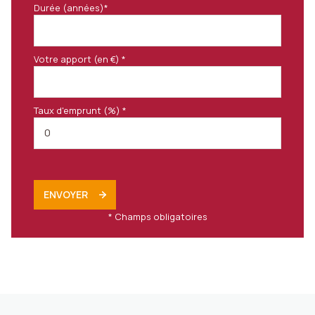
Durée (années)*
Votre apport (en €) *
Taux d'emprunt (%) *
ENVOYER
* Champs obligatoires