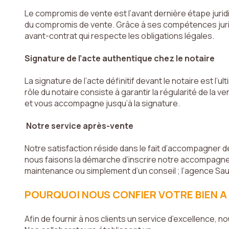
Le compromis de vente est l’avant dernière étape juridi
**
Les information
du compromis de vente. Grâce à ses compétences juridi
par La Boite Im
avant-contrat qui respecte les obligations légales.
clientèle/pros
Données personn
Signature de l’acte authentique chez le notaire
l'Agence / du 
destinées à l'A
La signature de l’acte définitif devant le notaire est l’
disposez des dr
rôle du notaire consiste à garantir la régularité de la v
portabilité de
et vous accompagne jusqu’à la signature.
contactant dir
d’informations 
Notre service après-vente
que vos droits
une réclamation
Notre satisfaction réside dans le fait d’accompagner de
démarchage télé
nous faisons la démarche d’inscrire notre accompagneme
https://www.blo
maintenance ou simplement d’un conseil ; l’agence Sauv
vous invitons à
POURQUOI NOUS CONFIER VOTRE BIEN A 
Ce site est pr
d'utilisation
de
Afin de fournir à nos clients un service d’excellence, 