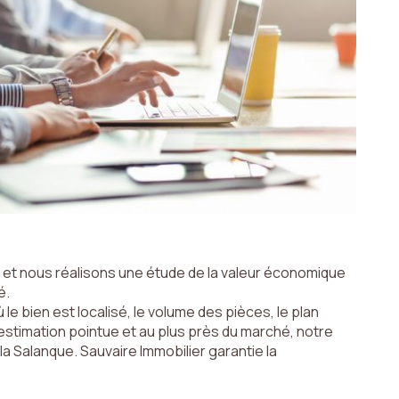
4
nt et nous réalisons une étude de la valeur économique
é.
e bien est localisé, le volume des pièces, le plan
une estimation pointue et au plus près du marché, notre
a Salanque. Sauvaire Immobilier garantie la
e/prospects de l'Agence / du Réseau qui reste Responsable du Traitement de vos Données
éseau. Conformément à la loi « informatique et libertés », vous disposez des droits
ce / Le Réseau. Consultez le site
https://cnil.fr/fr
pour plus d’informations sur vos