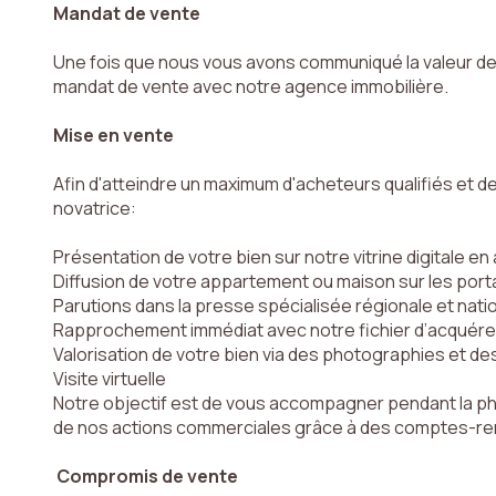
Mandat de vente
droits. Si vous estimez, après avoir contacté l'Agence / le Réseau, que vos droits « In
Bloctel », sur laquelle vous pouvez vous inscrire ici :
https://www.bloctel.gouv.fr
. Dans 
Une fois que nous vous avons communiqué la valeur de
Ce site est protégé par reCAPTCHA, les
Politiques de Confidentialité
et es
Conditi
mandat de vente avec notre agence immobilière.
Nom *
Mise en vente
Afin d'atteindre un maximum d'acheteurs qualifiés et d
novatrice:
Téléphone *
Présentation de votre bien sur notre vitrine digitale e
Diffusion de votre appartement ou maison sur les port
Parutions dans la presse spécialisée régionale et nati
J'ai pris con
Rapprochement immédiat avec notre fichier d’acquére
de mes donné
Valorisation de votre bien via des photographies et des
Visite virtuelle
* Champs obligat
Notre objectif est de vous accompagner pendant la pha
de nos actions commerciales grâce à des comptes-ren
ENVOYER
Compromis de vente