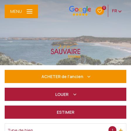
0
FR
MENU
ACHETER
de l'ancien
De l'ancien
LOUER
à l'année
ESTIMER
De l'immo pro
Type de bien
1