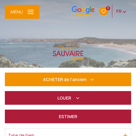
0
FR
MENU
ACHETER
de l'ancien
De l'ancien
LOUER
à l'année
ESTIMER
De l'immo pro
Type de bien