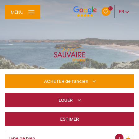
0
FR
MENU
ACHETER
de l'ancien
De l'ancien
LOUER
à l'année
ESTIMER
De l'immo pro
Type de bien
1