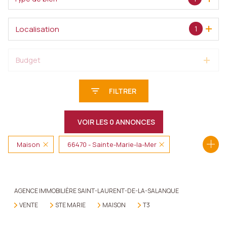
Localisation
1
Budget
FILTRER
VOIR LES
0
ANNONCES
Maison
66470 - Sainte-Marie-la-Mer
RÉINITIALISER
3 Pièces
AGENCE IMMOBILIÈRE SAINT-LAURENT-DE-LA-SALANQUE
VENTE
STE MARIE
MAISON
T3