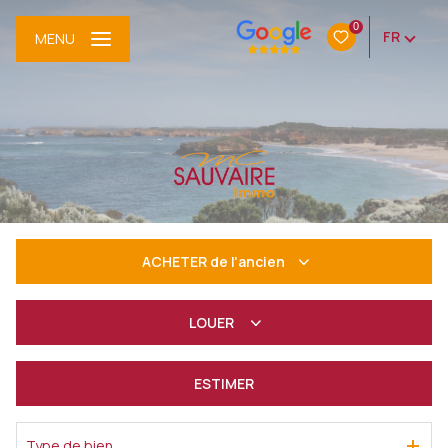
0
FR
MENU
ACHETER
de l'ancien
De l'ancien
LOUER
à l'année
ESTIMER
De l'immo pro
Type de bien