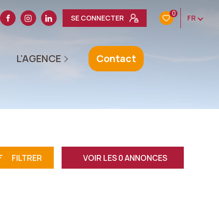
0
SE CONNECTER
FR
L'ÉQUIPE
L'AGENCE
Contact
AVIS CLIENTS
ACTUALITÉS
NOTRE HISTOIRE
FILTRER
VOIR LES
0
ANNONCES
RÉINITIALISER