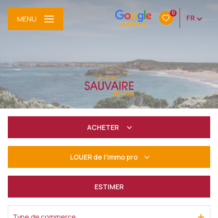
0
FR
MENU
ACHETER
De l'ancien
LOUER
de l'immo pro
à l'année
ESTIMER
De l'immo pro
Type de commerce