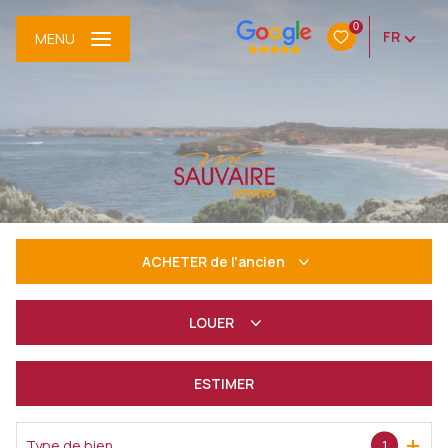
0
FR
MENU
ACHETER
de l'ancien
De l'ancien
LOUER
à l'année
ESTIMER
De l'immo pro
Type de bien
1