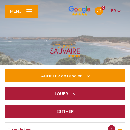
0
FR
MENU
ACHETER
de l'ancien
De l'ancien
LOUER
à l'année
ESTIMER
De l'immo pro
Type de bien
1