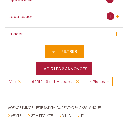
Localisation
1
Budget
FILTRER
VOIR LES
2
ANNONCES
Villa
66510 - Saint-Hippolyte
4 Pièces
RÉINITIALISER
AGENCE IMMOBILIÈRE SAINT-LAURENT-DE-LA-SALANQUE
VENTE
ST HIPPOLYTE
VILLA
T4