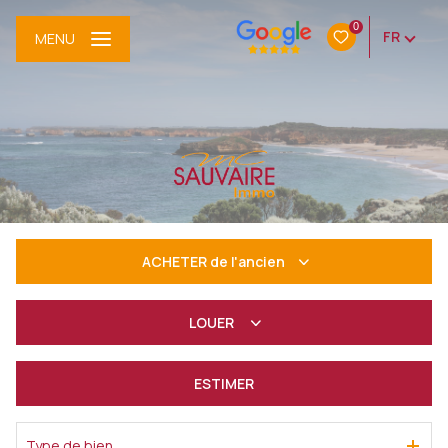
0
FR
MENU
ACHETER
de l'ancien
De l'ancien
LOUER
à l'année
ESTIMER
De l'immo pro
Type de bien