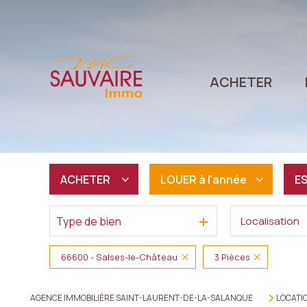
ACHETER
ACHETER
LOUER
à l'année
E
Type de bien
Localisation
De l'ancien
à l'année
De l'immo pro
66600 - Salses-le-Château
3 Pièces
AGENCE IMMOBILIÈRE SAINT-LAURENT-DE-LA-SALANQUE
LOCATI