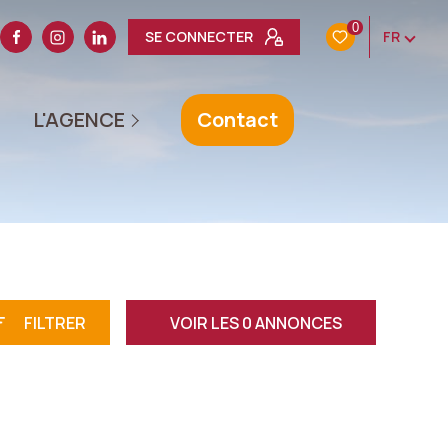
0
SE CONNECTER
FR
L'ÉQUIPE
L'AGENCE
Contact
AVIS CLIENTS
ACTUALITÉS
NOTRE HISTOIRE
FILTRER
VOIR LES
0
ANNONCES
RÉINITIALISER