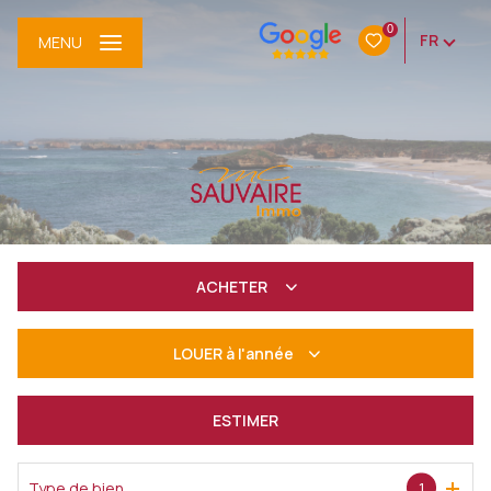
0
FR
MENU
ACHETER
De l'ancien
LOUER
à l'année
à l'année
ESTIMER
De l'immo pro
Type de bien
1