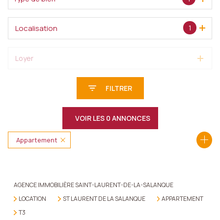
Localisation
1
Loyer
FILTRER
VOIR LES
0
ANNONCES
Appartement
RÉINITIALISER
66250 - Saint-Laurent-de-la-Salanque
3 Pièces
AGENCE IMMOBILIÈRE SAINT-LAURENT-DE-LA-SALANQUE
LOCATION
ST LAURENT DE LA SALANQUE
APPARTEMENT
T3