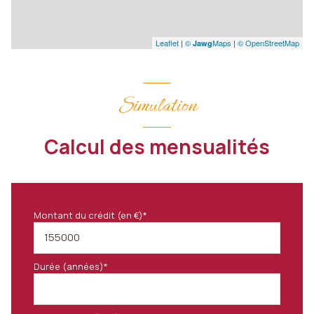
Leaflet
|
©
Maps
|
© OpenStreetMap
Jawg
Simulation
Calcul des mensualités
Montant du crédit (en €)*
Durée (années)*